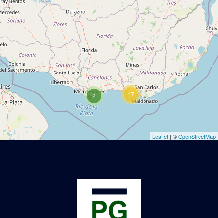
17
2
Leaflet
| ©
OpenStreetMap