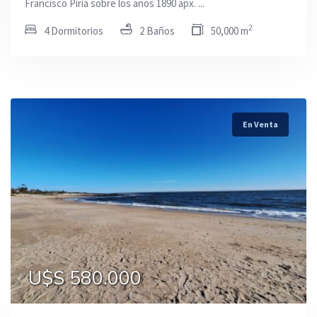
Francisco Piria sobre los años 1890 apx. ...
2
4 Dormitorios
2 Baños
50,000 m
En Venta
U$S 580.000