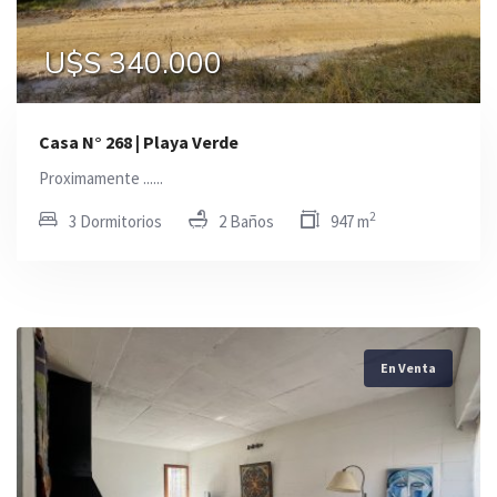
U$S 340.000
Casa N° 268 | Playa Verde
Proximamente ......
2
3 Dormitorios
2 Baños
947 m
En Venta