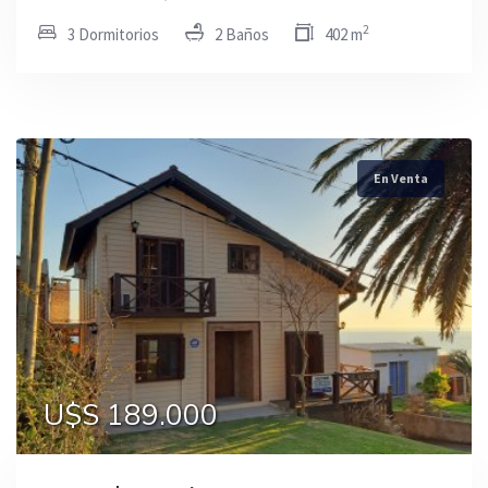
2
3 Dormitorios
2 Baños
402 m
En Venta
U$S 189.000