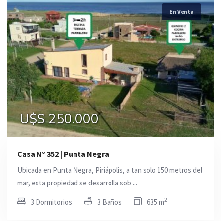
En Venta
U$S 250.000
Casa N° 352 | Punta Negra
Ubicada en Punta Negra, Piriápolis, a tan solo 150 metros del
mar, esta propiedad se desarrolla sob ...
2
3 Dormitorios
3 Baños
635 m