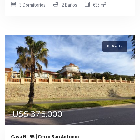
2
3 Dormitorios
2 Baños
635 m
En Venta
U$S 375.000
Casa N° 55 | Cerro San Antonio