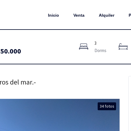
Inicio
Venta
Alquiler
P
3
50.000
Dorms
os del mar.-
34 fotos