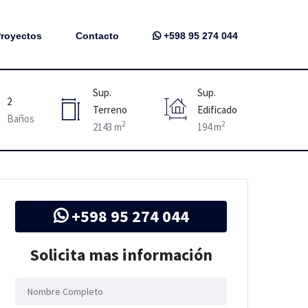
royectos
Contacto
+598 95 274 044
Sup.
Sup.
2
Terreno
Edificado
Baños
2
2
2143 m
194 m
+598 95 274 044
Solicita mas información