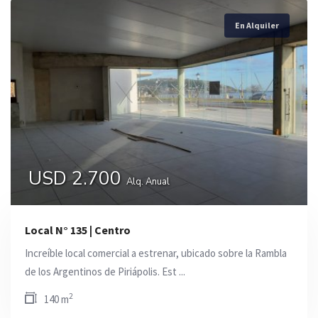
En Alquiler
USD 2.700
Alq. Anual
Local N° 135 | Centro
Increíble local comercial a estrenar, ubicado sobre la Rambla
de los Argentinos de Piriápolis. Est ...
2
140 m