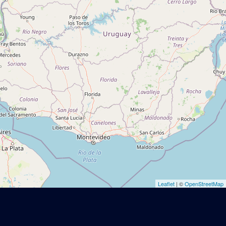
Leaflet
| ©
OpenStreetMap