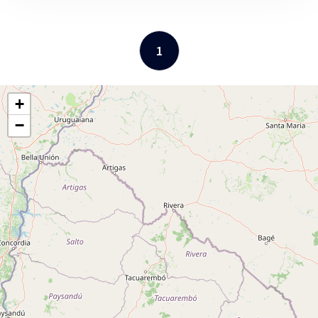
1
+
−