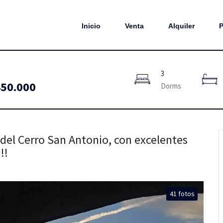
Inicio
Venta
Alquiler
P
3
50.000
Dorms
 del Cerro San Antonio, con excelentes
!!
41 fotos