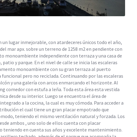
en un lugar inmejorable, con atardeceres únicos todo el año,
l del mar apx. sobre un terreno de 1258 m2 en pendiente con
to monoambiente independiente con terraza y una casa de
patio y parque. En el nivel de calle se inicia las escaleras
artamento monoambiente con su gran terraza al puerto
a funcional pero no reciclada. Continuando por las escaleras
balcón y una galería con arcos enmarcando el horizonte. Al
ing comedor con estufa a leña. Toda esta área esta vestida
ica desde su interior. Luego se encuentra el área de
 integrado a la cocina, la cual es muy cómoda. Para acceder a
tribución el cual tiene un gran placar empotrado que
modo, teniendo el mismo ventilación natural y forzada. Los
esde ambos , uno solo de ellos cuenta con placar
no teniendo en cuenta sus años y excelente mantenimiento.
 parrillero techado, además de el parque que acompaña la