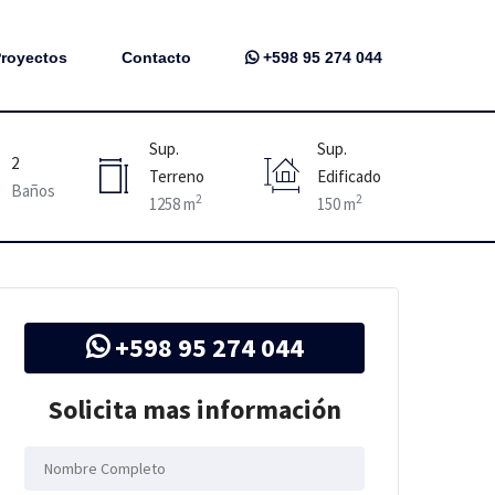
royectos
Contacto
+598 95 274 044
Sup.
Sup.
2
Terreno
Edificado
Baños
2
2
1258 m
150 m
+598 95 274 044
Solicita mas información