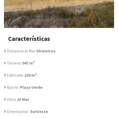
Características
Distancia al Mar
50 metros
2
Terreno
947 m
2
Edificado
220 m
Barrio
Playa Verde
Vista
Al Mar
Orientacion
SurOeste