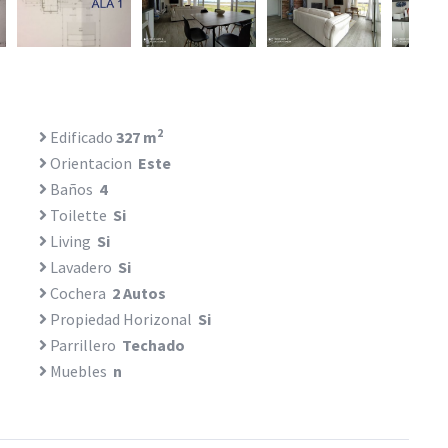
2
Edificado
327 m
Orientacion
Este
Baños
4
Toilette
Si
Living
Si
Lavadero
Si
Cochera
2 Autos
Propiedad Horizonal
Si
Parrillero
Techado
Muebles
n