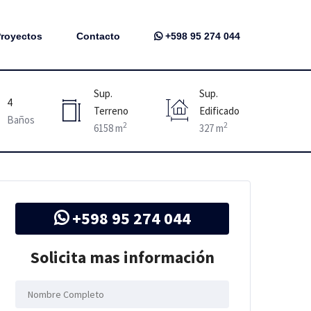
royectos
Contacto
+598 95 274 044
Sup.
Sup.
4
Terreno
Edificado
Baños
2
2
6158 m
327 m
+598 95 274 044
Solicita mas información