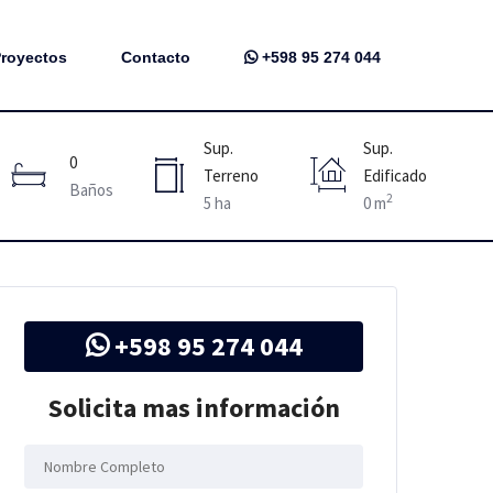
royectos
Contacto
+598 95 274 044
Sup.
Sup.
0
Terreno
Edificado
Baños
2
5 ha
0 m
+598 95 274 044
Solicita mas información