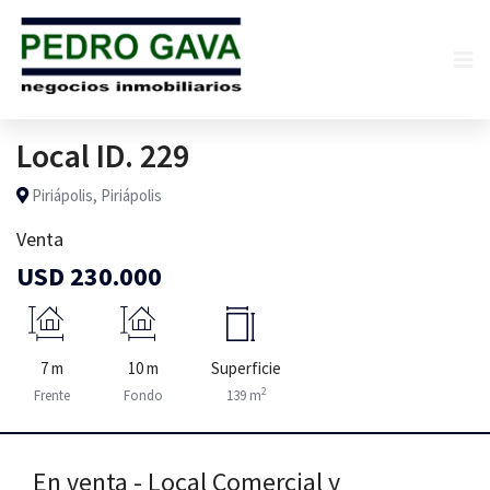
Local ID. 229
Piriápolis, Piriápolis
Venta
USD 230.000
7 m
10 m
Superficie
2
Frente
Fondo
139 m
En venta - Local Comercial y