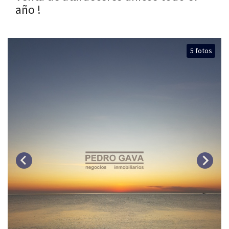
año !
5 fotos