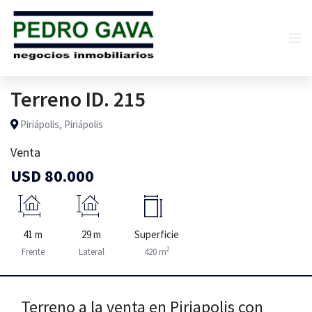
Terreno ID. 215
Piriápolis, Piriápolis
Venta
USD 80.000
41 m
29 m
Superficie
2
Frente
Lateral
420 m
Terreno a la venta en Piriapolis con