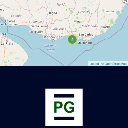
5
Leaflet
| ©
OpenStreetMap